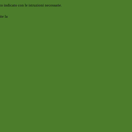
o indicato con le istruzioni necessarie.
ite la
Login Spaggiari