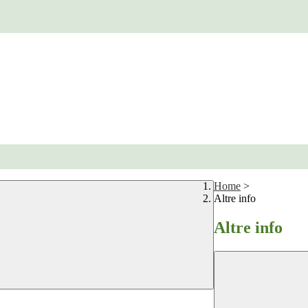
Home
>
Altre info
Altre info