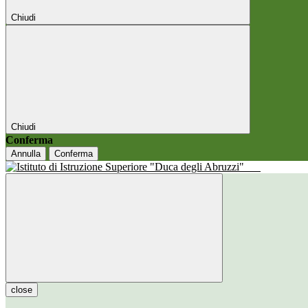
Chiudi
Chiudi
Conferma
Annulla
Conferma
close