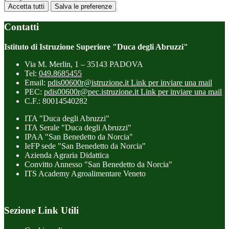
Accetta tutti
Salva le preferenze
Contatti
Istituto di Istruzione Superiore "Duca degli Abruzzi"
Via M. Merlin, 1 – 35143 PADOVA
Tel:
049.8685455
Email:
pdis00600r@istruzione.it
Link per inviare una mail
PEC:
pdis00600r@pec.istruzione.it
Link per inviare una mail
C.F.: 80014540282
ITA "Duca degli Abruzzi"
ITA Serale "Duca degli Abruzzi"
IPAA "San Benedetto da Norcia"
IeFP sede "San Benedetto da Norcia"
Azienda Agraria Didattica
Convitto Annesso "San Benedetto da Norcia"
ITS Academy Agroalimentare Veneto
Sezione Link Utili