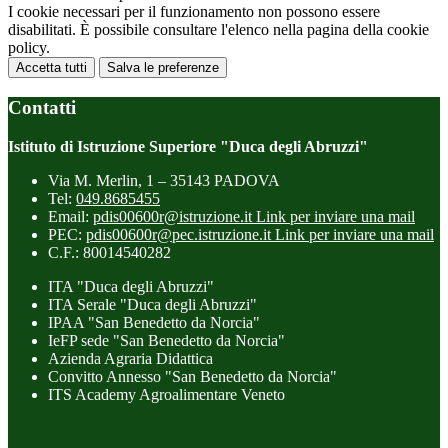
I cookie necessari per il funzionamento non possono essere
disabilitati. È possibile consultare l'elenco nella pagina della cookie
policy.
Accetta tutti
Salva le preferenze
Contatti
Istituto di Istruzione Superiore "Duca degli Abruzzi"
Via M. Merlin, 1 – 35143 PADOVA
Tel:
049.8685455
Email:
pdis00600r@istruzione.it
Link per inviare una mail
PEC:
pdis00600r@pec.istruzione.it
Link per inviare una mail
C.F.: 80014540282
ITA "Duca degli Abruzzi"
ITA Serale "Duca degli Abruzzi"
IPAA "San Benedetto da Norcia"
IeFP sede "San Benedetto da Norcia"
Azienda Agraria Didattica
Convitto Annesso "San Benedetto da Norcia"
ITS Academy Agroalimentare Veneto