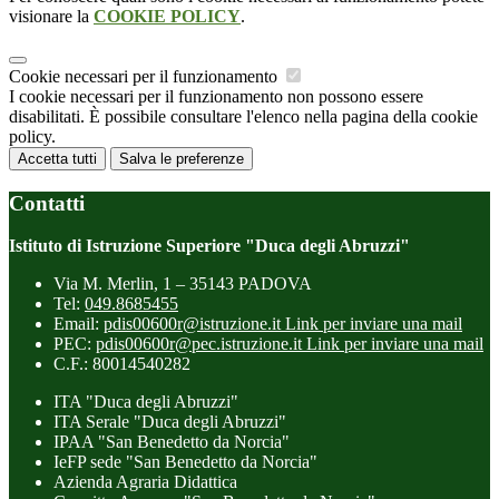
visionare la
COOKIE POLICY
.
Cookie necessari per il funzionamento
I cookie necessari per il funzionamento non possono essere
disabilitati. È possibile consultare l'elenco nella pagina della cookie
policy.
Accetta tutti
Salva le preferenze
Contatti
Istituto di Istruzione Superiore "Duca degli Abruzzi"
Via M. Merlin, 1 – 35143 PADOVA
Tel:
049.8685455
Email:
pdis00600r@istruzione.it
Link per inviare una mail
PEC:
pdis00600r@pec.istruzione.it
Link per inviare una mail
C.F.: 80014540282
ITA "Duca degli Abruzzi"
ITA Serale "Duca degli Abruzzi"
IPAA "San Benedetto da Norcia"
IeFP sede "San Benedetto da Norcia"
Azienda Agraria Didattica