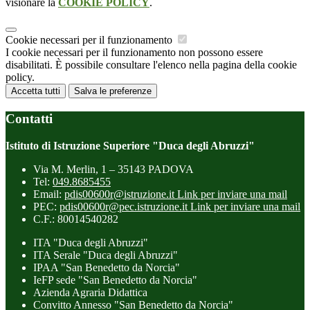
visionare la
COOKIE POLICY
.
Cookie necessari per il funzionamento
I cookie necessari per il funzionamento non possono essere
disabilitati. È possibile consultare l'elenco nella pagina della cookie
policy.
Accetta tutti
Salva le preferenze
Contatti
Istituto di Istruzione Superiore "Duca degli Abruzzi"
Via M. Merlin, 1 – 35143 PADOVA
Tel:
049.8685455
Email:
pdis00600r@istruzione.it
Link per inviare una mail
PEC:
pdis00600r@pec.istruzione.it
Link per inviare una mail
C.F.: 80014540282
ITA "Duca degli Abruzzi"
ITA Serale "Duca degli Abruzzi"
IPAA "San Benedetto da Norcia"
IeFP sede "San Benedetto da Norcia"
Azienda Agraria Didattica
Convitto Annesso "San Benedetto da Norcia"