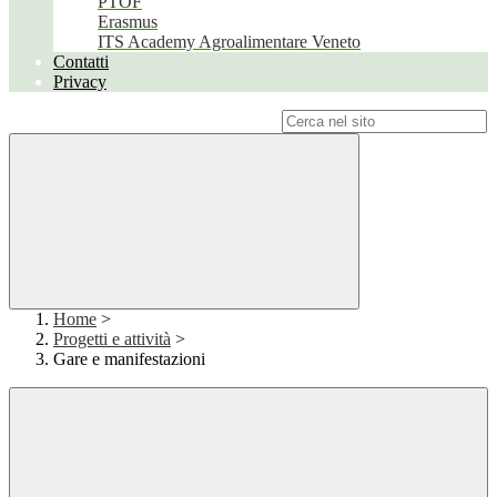
PTOF
Erasmus
ITS Academy Agroalimentare Veneto
Contatti
Privacy
Campo di ricerca per le pagine del sito
Home
>
Progetti e attività
>
Gare e manifestazioni