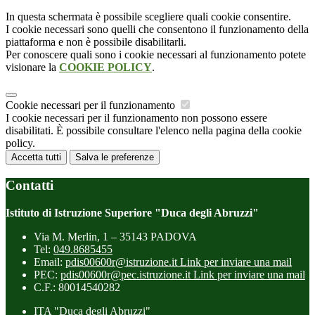
In questa schermata è possibile scegliere quali cookie consentire.
I cookie necessari sono quelli che consentono il funzionamento della
piattaforma e non è possibile disabilitarli.
Per conoscere quali sono i cookie necessari al funzionamento potete
visionare la
COOKIE POLICY
.
Cookie necessari per il funzionamento
I cookie necessari per il funzionamento non possono essere
disabilitati. È possibile consultare l'elenco nella pagina della cookie
policy.
Accetta tutti
Salva le preferenze
Contatti
Istituto di Istruzione Superiore "Duca degli Abruzzi"
Via M. Merlin, 1 – 35143 PADOVA
Tel:
049.8685455
Email:
pdis00600r@istruzione.it
Link per inviare una mail
PEC:
pdis00600r@pec.istruzione.it
Link per inviare una mail
C.F.: 80014540282
ITA "Duca degli Abruzzi"