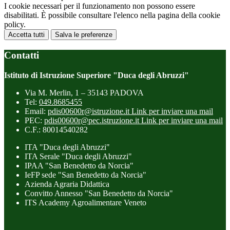
I cookie necessari per il funzionamento non possono essere
disabilitati. È possibile consultare l'elenco nella pagina della cookie
policy.
Accetta tutti
Salva le preferenze
Contatti
Istituto di Istruzione Superiore "Duca degli Abruzzi"
Via M. Merlin, 1 – 35143 PADOVA
Tel:
049.8685455
Email:
pdis00600r@istruzione.it
Link per inviare una mail
PEC:
pdis00600r@pec.istruzione.it
Link per inviare una mail
C.F.: 80014540282
ITA "Duca degli Abruzzi"
ITA Serale "Duca degli Abruzzi"
IPAA "San Benedetto da Norcia"
IeFP sede "San Benedetto da Norcia"
Azienda Agraria Didattica
Convitto Annesso "San Benedetto da Norcia"
ITS Academy Agroalimentare Veneto