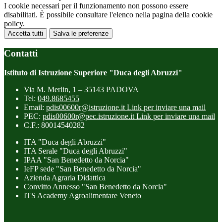
I cookie necessari per il funzionamento non possono essere
disabilitati. È possibile consultare l'elenco nella pagina della cookie
policy.
Accetta tutti
Salva le preferenze
Contatti
Istituto di Istruzione Superiore "Duca degli Abruzzi"
Via M. Merlin, 1 – 35143 PADOVA
Tel:
049.8685455
Email:
pdis00600r@istruzione.it
Link per inviare una mail
PEC:
pdis00600r@pec.istruzione.it
Link per inviare una mail
C.F.: 80014540282
ITA "Duca degli Abruzzi"
ITA Serale "Duca degli Abruzzi"
IPAA "San Benedetto da Norcia"
IeFP sede "San Benedetto da Norcia"
Azienda Agraria Didattica
Convitto Annesso "San Benedetto da Norcia"
ITS Academy Agroalimentare Veneto