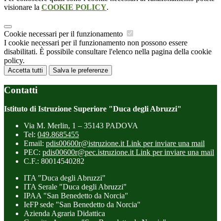
visionare la
COOKIE POLICY
.
Cookie necessari per il funzionamento
I cookie necessari per il funzionamento non possono essere
disabilitati. È possibile consultare l'elenco nella pagina della cookie
policy.
Accetta tutti
Salva le preferenze
Contatti
Istituto di Istruzione Superiore "Duca degli Abruzzi"
Via M. Merlin, 1 – 35143 PADOVA
Tel:
049.8685455
Email:
pdis00600r@istruzione.it
Link per inviare una mail
PEC:
pdis00600r@pec.istruzione.it
Link per inviare una mail
C.F.: 80014540282
ITA "Duca degli Abruzzi"
ITA Serale "Duca degli Abruzzi"
IPAA "San Benedetto da Norcia"
IeFP sede "San Benedetto da Norcia"
Azienda Agraria Didattica