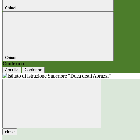
Chiudi
Chiudi
Conferma
Annulla
Conferma
close