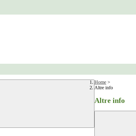
Home
>
Altre info
Altre info