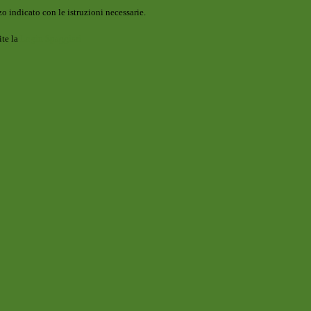
o indicato con le istruzioni necessarie.
ite la
Login Spaggiari