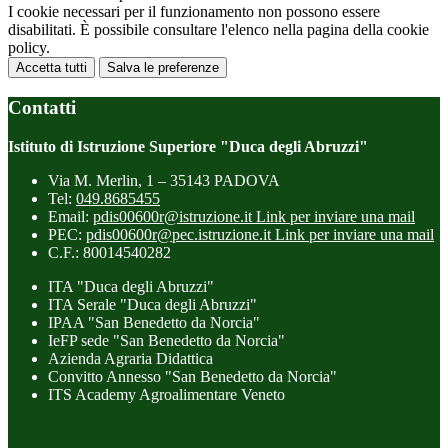
I cookie necessari per il funzionamento non possono essere
disabilitati. È possibile consultare l'elenco nella pagina della cookie
policy.
Accetta tutti
Salva le preferenze
Contatti
Istituto di Istruzione Superiore "Duca degli Abruzzi"
Via M. Merlin, 1 – 35143 PADOVA
Tel:
049.8685455
Email:
pdis00600r@istruzione.it
Link per inviare una mail
PEC:
pdis00600r@pec.istruzione.it
Link per inviare una mail
C.F.: 80014540282
ITA "Duca degli Abruzzi"
ITA Serale "Duca degli Abruzzi"
IPAA "San Benedetto da Norcia"
IeFP sede "San Benedetto da Norcia"
Azienda Agraria Didattica
Convitto Annesso "San Benedetto da Norcia"
ITS Academy Agroalimentare Veneto