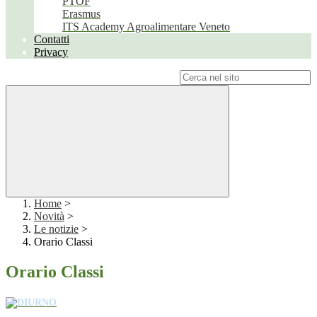
PTOF
Erasmus
ITS Academy Agroalimentare Veneto
Contatti
Privacy
Campo di ricerca per le pagine del sito
Home
>
Novità
>
Le notizie
>
Orario Classi
Orario Classi