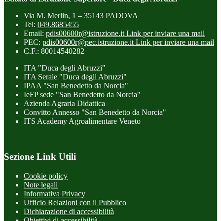
Via M. Merlin, 1 – 35143 PADOVA
Tel:
049.8685455
Email:
pdis00600r@istruzione.it
Link per inviare una mail
PEC:
pdis00600r@pec.istruzione.it
Link per inviare una mail
C.F.: 80014540282
ITA "Duca degli Abruzzi"
ITA Serale "Duca degli Abruzzi"
IPAA "San Benedetto da Norcia"
IeFP sede "San Benedetto da Norcia"
Azienda Agraria Didattica
Convitto Annesso "San Benedetto da Norcia"
ITS Academy Agroalimentare Veneto
Sezione Link Utili
Cookie policy
Note legali
Informativa Privacy
Ufficio Relazioni con il Pubblico
Dichiarazione di accessibilità
Obiettivi di accessibilità