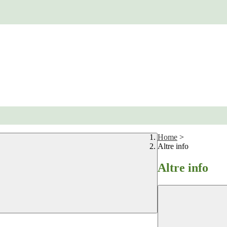
Home
>
Altre info
Altre info