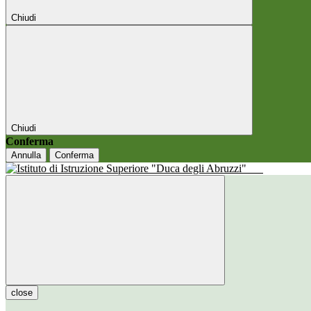
Chiudi
Chiudi
Conferma
Annulla
Conferma
close