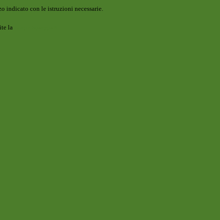
o indicato con le istruzioni necessarie.
ite la
Login Spaggiari