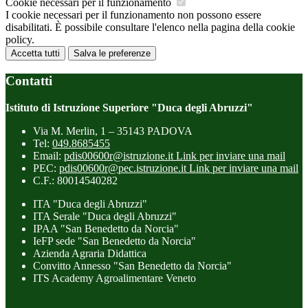
Cookie necessari per il funzionamento
I cookie necessari per il funzionamento non possono essere
disabilitati. È possibile consultare l'elenco nella pagina della cookie
policy.
Accetta tutti
Salva le preferenze
Contatti
Istituto di Istruzione Superiore "Duca degli Abruzzi"
Via M. Merlin, 1 – 35143 PADOVA
Tel:
049.8685455
Email:
pdis00600r@istruzione.it
Link per inviare una mail
PEC:
pdis00600r@pec.istruzione.it
Link per inviare una mail
C.F.: 80014540282
ITA "Duca degli Abruzzi"
ITA Serale "Duca degli Abruzzi"
IPAA "San Benedetto da Norcia"
IeFP sede "San Benedetto da Norcia"
Azienda Agraria Didattica
Convitto Annesso "San Benedetto da Norcia"
ITS Academy Agroalimentare Veneto