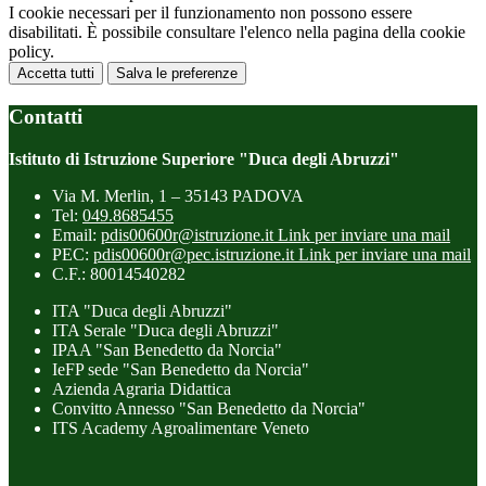
I cookie necessari per il funzionamento non possono essere
disabilitati. È possibile consultare l'elenco nella pagina della cookie
policy.
Accetta tutti
Salva le preferenze
Contatti
Istituto di Istruzione Superiore "Duca degli Abruzzi"
Via M. Merlin, 1 – 35143 PADOVA
Tel:
049.8685455
Email:
pdis00600r@istruzione.it
Link per inviare una mail
PEC:
pdis00600r@pec.istruzione.it
Link per inviare una mail
C.F.: 80014540282
ITA "Duca degli Abruzzi"
ITA Serale "Duca degli Abruzzi"
IPAA "San Benedetto da Norcia"
IeFP sede "San Benedetto da Norcia"
Azienda Agraria Didattica
Convitto Annesso "San Benedetto da Norcia"
ITS Academy Agroalimentare Veneto