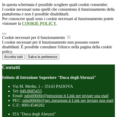
In questa schermata è possibile scegliere quali cookie consentire.
I cookie necessari sono quelli che consentono il funzionamento della
piattaforma e non è possibile disabilitarli.
Per conoscere quali sono i cookie necessari al funzionamento potete
visionare la
COOKIE POLICY
.
Cookie necessari per il funzionamento
I cookie necessari per il funzionamento non possono essere
disabilitati. È possibile consultare l'elenco nella pagina della cookie
policy.
Accetta tutti
Salva le preferenze
Contatti
Istituto di Istruzione Superiore "Duca degli Abruzzi"
Via M. Merlin, 1 – 35143 PADOVA
Tel:
049.8685455
Email:
pdis00600r@istruzione.it
Link per inviare una mail
PEC:
pdis00600r@pec.istruzione.it
Link per inviare una mail
C.F.: 80014540282
ITA "Duca degli Abruzzi"