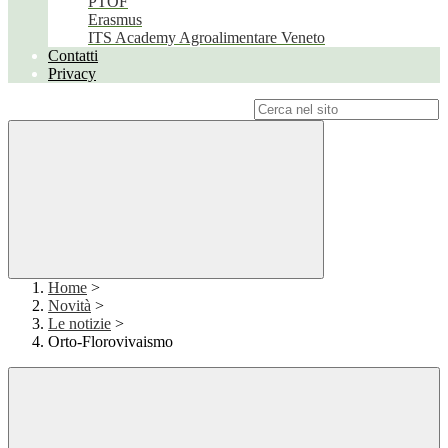
PTOF
Erasmus
ITS Academy Agroalimentare Veneto
Contatti
Privacy
Campo di ricerca per le pagine del sito
Home
>
Novità
>
Le notizie
>
Orto-Florovivaismo