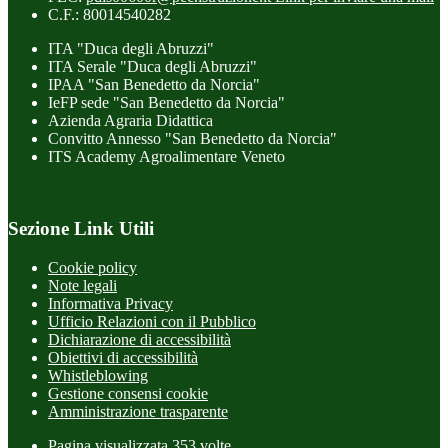
C.F.: 80014540282
ITA "Duca degli Abruzzi"
ITA Serale "Duca degli Abruzzi"
IPAA "San Benedetto da Norcia"
IeFP sede "San Benedetto da Norcia"
Azienda Agraria Didattica
Convitto Annesso "San Benedetto da Norcia"
ITS Academy Agroalimentare Veneto
Sezione Link Utili
Cookie policy
Note legali
Informativa Privacy
Ufficio Relazioni con il Pubblico
Dichiarazione di accessibilità
Obiettivi di accessibilità
Whistleblowing
Gestione consensi cookie
Amministrazione trasparente
Pagina visualizzata
353
volte