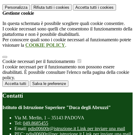
Personalizza
Rifiuta tutti
i cookies
Accetta tutti
i cookies
Gestione cookie
In questa schermata è possibile scegliere quali cookie consentire.
I cookie necessari sono quelli che consentono il funzionamento della
piattaforma e non è possibile disabilitarli.
Per conoscere quali sono i cookie necessari al funzionamento potete
visionare la
COOKIE POLICY
.
Cookie necessari per il funzionamento
I cookie necessari per il funzionamento non possono essere
disabilitati. È possibile consultare l'elenco nella pagina della cookie
policy.
Accetta tutti
Salva le preferenze
Contatti
Istituto di Istruzione Superiore "Duca degli Abruzzi"
Via M. Merlin, 1 – 35143 PADOVA
Tel:
049.8685455
Email:
pdis00600r@istruzione.it
Link per inviare una mail
PEC:
pdis00600r@pec.istruzione.it
Link per inviare una mail