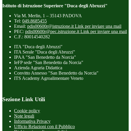
Istituto di Istruzione Superiore "Duca degli Abruzzi"
Via M. Merlin, 1 – 35143 PADOVA
Tel:
049.8685455
Email:
pdis00600r@istruzione.it
Link per inviare una mail
PEC:
pdis00600r@pec.istruzione.it
Link per inviare una mail
C.F.: 80014540282
ITA "Duca degli Abruzzi"
ITA Serale "Duca degli Abruzzi"
IPAA "San Benedetto da Norcia"
IeFP sede "San Benedetto da Norcia"
Azienda Agraria Didattica
Convitto Annesso "San Benedetto da Norcia"
ITS Academy Agroalimentare Veneto
Sezione Link Utili
Cookie policy
Note legali
Informativa Privacy
Ufficio Relazioni con il Pubblico