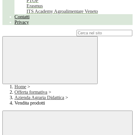
PTOF
Erasmus
ITS Academy Agroalimentare Veneto
Contatti
Privacy
Campo di ricerca per le pagine del sito
Home
>
Offerta formativa
>
Azienda Agraria Didattica
>
Vendita prodotti