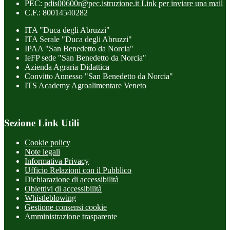
PEC:
pdis00600r@pec.istruzione.it
Link per inviare una mail
C.F.: 80014540282
ITA "Duca degli Abruzzi"
ITA Serale "Duca degli Abruzzi"
IPAA "San Benedetto da Norcia"
IeFP sede "San Benedetto da Norcia"
Azienda Agraria Didattica
Convitto Annesso "San Benedetto da Norcia"
ITS Academy Agroalimentare Veneto
Sezione Link Utili
Cookie policy
Note legali
Informativa Privacy
Ufficio Relazioni con il Pubblico
Dichiarazione di accessibilità
Obiettivi di accessibilità
Whistleblowing
Gestione consensi cookie
Amministrazione trasparente