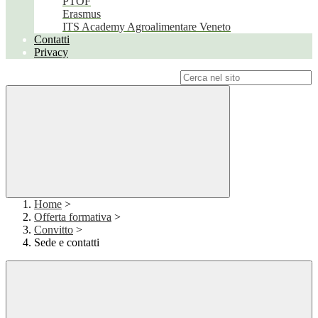
PTOF
Erasmus
ITS Academy Agroalimentare Veneto
Contatti
Privacy
Campo di ricerca per le pagine del sito
Home
>
Offerta formativa
>
Convitto
>
Sede e contatti