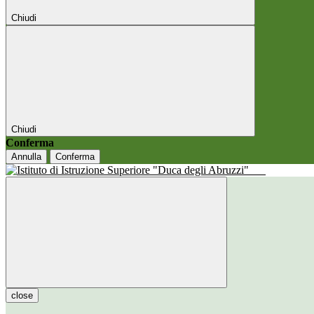
Chiudi
Chiudi
Conferma
Annulla
Conferma
close