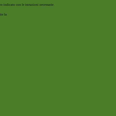
o indicato con le istruzioni necessarie.
ite la
Login Spaggiari