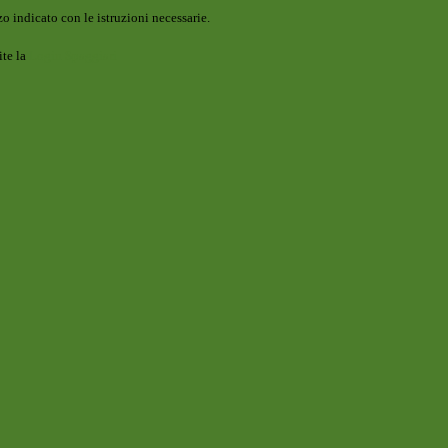
o indicato con le istruzioni necessarie.
ite la
Login Spaggiari