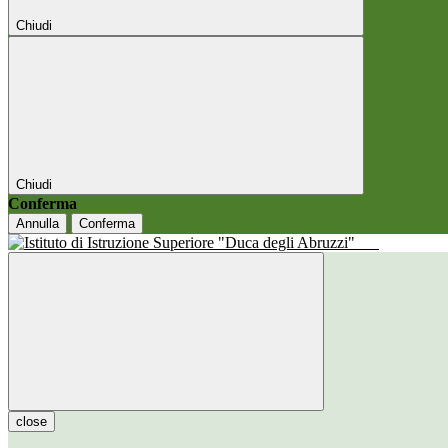
Chiudi
Chiudi
Conferma
Annulla
Conferma
close