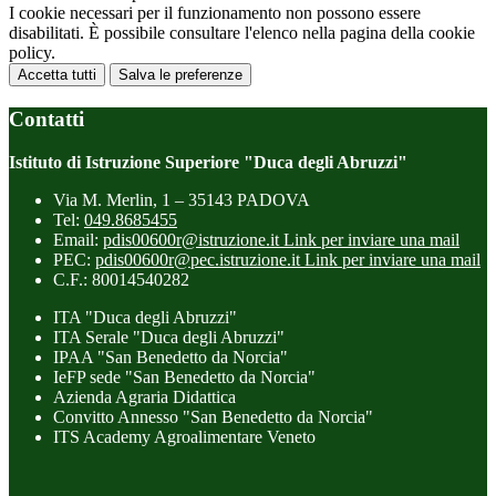
I cookie necessari per il funzionamento non possono essere
disabilitati. È possibile consultare l'elenco nella pagina della cookie
policy.
Accetta tutti
Salva le preferenze
Contatti
Istituto di Istruzione Superiore "Duca degli Abruzzi"
Via M. Merlin, 1 – 35143 PADOVA
Tel:
049.8685455
Email:
pdis00600r@istruzione.it
Link per inviare una mail
PEC:
pdis00600r@pec.istruzione.it
Link per inviare una mail
C.F.: 80014540282
ITA "Duca degli Abruzzi"
ITA Serale "Duca degli Abruzzi"
IPAA "San Benedetto da Norcia"
IeFP sede "San Benedetto da Norcia"
Azienda Agraria Didattica
Convitto Annesso "San Benedetto da Norcia"
ITS Academy Agroalimentare Veneto