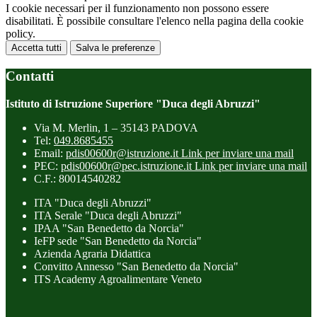
I cookie necessari per il funzionamento non possono essere
disabilitati. È possibile consultare l'elenco nella pagina della cookie
policy.
Accetta tutti
Salva le preferenze
Contatti
Istituto di Istruzione Superiore "Duca degli Abruzzi"
Via M. Merlin, 1 – 35143 PADOVA
Tel:
049.8685455
Email:
pdis00600r@istruzione.it
Link per inviare una mail
PEC:
pdis00600r@pec.istruzione.it
Link per inviare una mail
C.F.: 80014540282
ITA "Duca degli Abruzzi"
ITA Serale "Duca degli Abruzzi"
IPAA "San Benedetto da Norcia"
IeFP sede "San Benedetto da Norcia"
Azienda Agraria Didattica
Convitto Annesso "San Benedetto da Norcia"
ITS Academy Agroalimentare Veneto