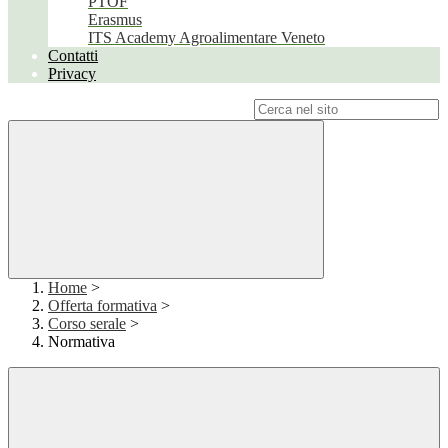
PTOF
Erasmus
ITS Academy Agroalimentare Veneto
Contatti
Privacy
Campo di ricerca per le pagine del sito
Home
>
Offerta formativa
>
Corso serale
>
Normativa