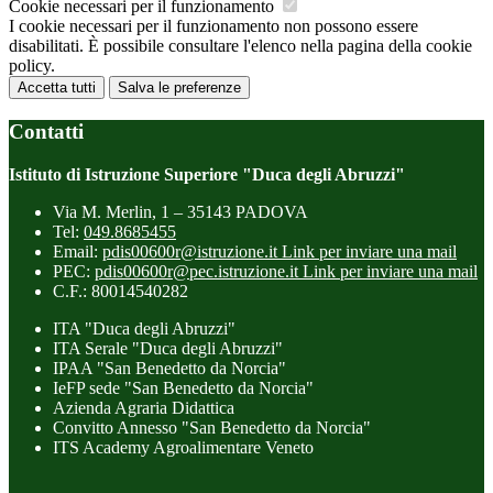
Cookie necessari per il funzionamento
I cookie necessari per il funzionamento non possono essere
disabilitati. È possibile consultare l'elenco nella pagina della cookie
policy.
Accetta tutti
Salva le preferenze
Contatti
Istituto di Istruzione Superiore "Duca degli Abruzzi"
Via M. Merlin, 1 – 35143 PADOVA
Tel:
049.8685455
Email:
pdis00600r@istruzione.it
Link per inviare una mail
PEC:
pdis00600r@pec.istruzione.it
Link per inviare una mail
C.F.: 80014540282
ITA "Duca degli Abruzzi"
ITA Serale "Duca degli Abruzzi"
IPAA "San Benedetto da Norcia"
IeFP sede "San Benedetto da Norcia"
Azienda Agraria Didattica
Convitto Annesso "San Benedetto da Norcia"
ITS Academy Agroalimentare Veneto