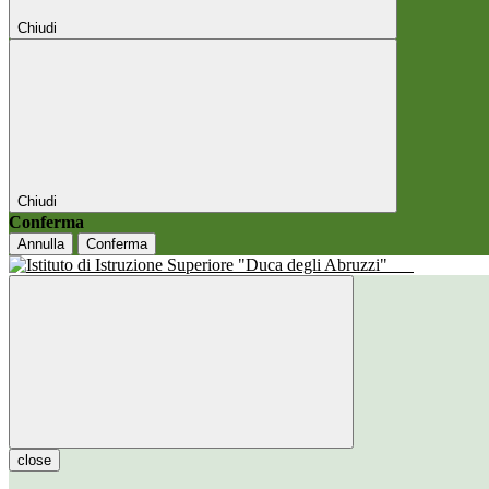
Chiudi
Chiudi
Conferma
Annulla
Conferma
close