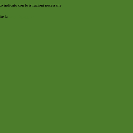
o indicato con le istruzioni necessarie.
ite la
Login Spaggiari