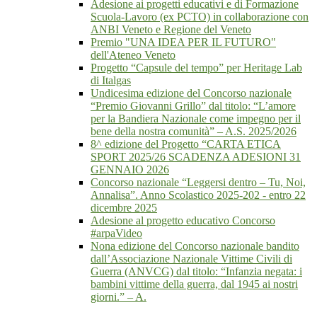
Adesione ai progetti educativi e di Formazione
Scuola-Lavoro (ex PCTO) in collaborazione con
ANBI Veneto e Regione del Veneto
Premio "UNA IDEA PER IL FUTURO"
dell'Ateneo Veneto
Progetto “Capsule del tempo” per Heritage Lab
di Italgas
Undicesima edizione del Concorso nazionale
“Premio Giovanni Grillo” dal titolo: “L’amore
per la Bandiera Nazionale come impegno per il
bene della nostra comunità” – A.S. 2025/2026
8^ edizione del Progetto “CARTA ETICA
SPORT 2025/26 SCADENZA ADESIONI 31
GENNAIO 2026
Concorso nazionale “Leggersi dentro – Tu, Noi,
Annalisa”. Anno Scolastico 2025-202 - entro 22
dicembre 2025
Adesione al progetto educativo Concorso
#arpaVideo
Nona edizione del Concorso nazionale bandito
dall’Associazione Nazionale Vittime Civili di
Guerra (ANVCG) dal titolo: “Infanzia negata: i
bambini vittime della guerra, dal 1945 ai nostri
giorni.” – A.