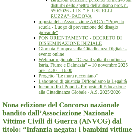
disturbi dello spettro dell'autismo prot. n.
559/2026 - I.I.S. " E. USUELLI
RUZZA"- PADOVA
roposta della Associazione ARCA: "Progetto
scuola - Luogo di prevenzione del disagio
giovanile"
PON ORIENTAMENTO - DECRETO DI
DISSEMINAZIONE INIZIALE
Giornata Europea sulla Cittadinanza Digitale –
evento online
Webinar regionale: “C’era il volta il confine…
Istria, Fiume e Dalmazia” – 10 novembre 2025
ore 14:30 – 16:00
Progetto "Le mura raccontano"
Laboratori di giustizia Diffondiamo la Legalità
Incontro fra i Popoli - Proposte di Educazione
alla Cittadinanza Globale - A.S. 2025/2026
Nona edizione del Concorso nazionale
bandito dall’Associazione Nazionale
Vittime Civili di Guerra (ANVCG) dal
titolo: “Infanzia negata: i bambini vittime