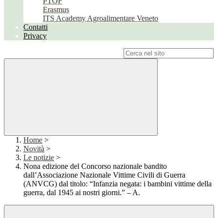
PTOF
Erasmus
ITS Academy Agroalimentare Veneto
Contatti
Privacy
Campo di ricerca per le pagine del sito
Home
>
Novità
>
Le notizie
>
Nona edizione del Concorso nazionale bandito
dall’Associazione Nazionale Vittime Civili di Guerra
(ANVCG) dal titolo: “Infanzia negata: i bambini vittime della
guerra, dal 1945 ai nostri giorni.” – A.