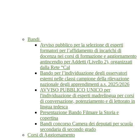
Bandi
Avviso pubblico per la selezione di esperti
formatori per l’affidamento di incarichi di
docenza nei corsi di formazione e aggiornamento
antincendio per Addetti (Livello 2), organizzati
dalla Rete “Cal
Bando per l’individuazione degli osservatori
esterni nelle classi campione della rilevazione
nazionale degli apprendimenti a.s. 2025/2026
AVVISO PUBBLICO UNICO per
l'individuazione di esperti madrelingua per corsi
di conversazione, potenziamento e di lettorato in
lingua tedesca
Presentazione Bando Filmare la Storia e
copertina
Bandi concorso Camera dei deputati per scuola
secondaria di secondo grado
Corsi di Aggiornamento