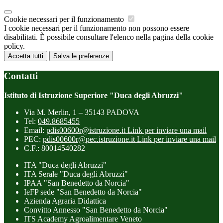
Cookie necessari per il funzionamento
I cookie necessari per il funzionamento non possono essere
disabilitati. È possibile consultare l'elenco nella pagina della cookie
policy.
Accetta tutti
Salva le preferenze
Contatti
Istituto di Istruzione Superiore "Duca degli Abruzzi"
Via M. Merlin, 1 – 35143 PADOVA
Tel:
049.8685455
Email:
pdis00600r@istruzione.it
Link per inviare una mail
PEC:
pdis00600r@pec.istruzione.it
Link per inviare una mail
C.F.: 80014540282
ITA "Duca degli Abruzzi"
ITA Serale "Duca degli Abruzzi"
IPAA "San Benedetto da Norcia"
IeFP sede "San Benedetto da Norcia"
Azienda Agraria Didattica
Convitto Annesso "San Benedetto da Norcia"
ITS Academy Agroalimentare Veneto