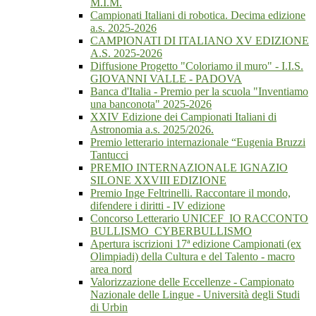
M.I.M.
Campionati Italiani di robotica. Decima edizione
a.s. 2025-2026
CAMPIONATI DI ITALIANO XV EDIZIONE
A.S. 2025-2026
Diffusione Progetto "Coloriamo il muro" - I.I.S.
GIOVANNI VALLE - PADOVA
Banca d'Italia - Premio per la scuola "Inventiamo
una banconota" 2025-2026
XXIV Edizione dei Campionati Italiani di
Astronomia a.s. 2025/2026.
Premio letterario internazionale “Eugenia Bruzzi
Tantucci
PREMIO INTERNAZIONALE IGNAZIO
SILONE XXVIII EDIZIONE
Premio Inge Feltrinelli. Raccontare il mondo,
difendere i diritti - IV edizione
Concorso Letterario UNICEF_IO RACCONTO
BULLISMO_CYBERBULLISMO
Apertura iscrizioni 17ª edizione Campionati (ex
Olimpiadi) della Cultura e del Talento - macro
area nord
Valorizzazione delle Eccellenze - Campionato
Nazionale delle Lingue - Università degli Studi
di Urbin