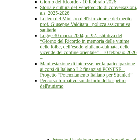
Giorno del Ricordo - 10 febbraio 2026
Storia e cultura del Veneto/ciclo di conversazioni,
a.s. 2025-2026.
Lettera del Ministro dell'istruzione e del merito
prof. Giuseppe Valditara - polizza assicurativa
sanitaria
Legge 30 marzo 2004, n. 92, istitutiva del
“Giorno del Ricordo in memoria delle vittime
delle foibe, dell’esodo giuliano-dalmata, delle
vicende del confine orientale” - 10 febbraio 2026
–
Manifestazione di interesse per la partecipazione
ai corsi di Italiano L2 finanziati PONFSE –
Progetto “Potenziamento Italiano per Stranieri”
Percorso formativo sui disturbi dello spettro
dell'autismo
Istruzioni iscrizione percorso formativo sui