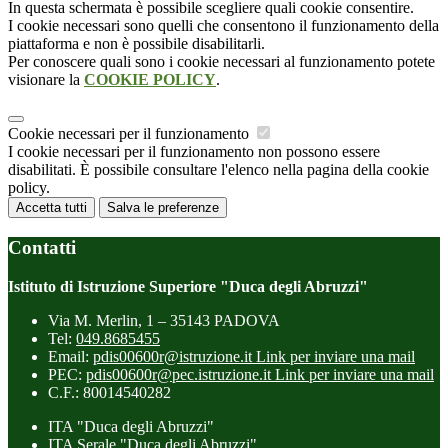
In questa schermata è possibile scegliere quali cookie consentire.
I cookie necessari sono quelli che consentono il funzionamento della
piattaforma e non è possibile disabilitarli.
Per conoscere quali sono i cookie necessari al funzionamento potete
visionare la
COOKIE POLICY
.
Cookie necessari per il funzionamento
I cookie necessari per il funzionamento non possono essere
disabilitati. È possibile consultare l'elenco nella pagina della cookie
policy.
Accetta tutti
Salva le preferenze
Contatti
Istituto di Istruzione Superiore "Duca degli Abruzzi"
Via M. Merlin, 1 – 35143 PADOVA
Tel:
049.8685455
Email:
pdis00600r@istruzione.it
Link per inviare una mail
PEC:
pdis00600r@pec.istruzione.it
Link per inviare una mail
C.F.: 80014540282
ITA "Duca degli Abruzzi"
ITA Serale "Duca degli Abruzzi"