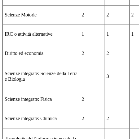
Scienze Motorie
2
2
2
IRC o attività alternative
1
1
1
Diritto ed economia
2
2
Scienze integrate: Scienze della Terra
3
e Biologia
Scienze integrate: Fisica
2
Scienze integrate: Chimica
2
2
Tecnologie dell’informazione e della