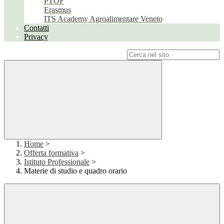
PTOF
Erasmus
ITS Academy Agroalimentare Veneto
Contatti
Privacy
Campo di ricerca per le pagine del sito
Home
>
Offerta formativa
>
Istituto Professionale
>
Materie di studio e quadro orario