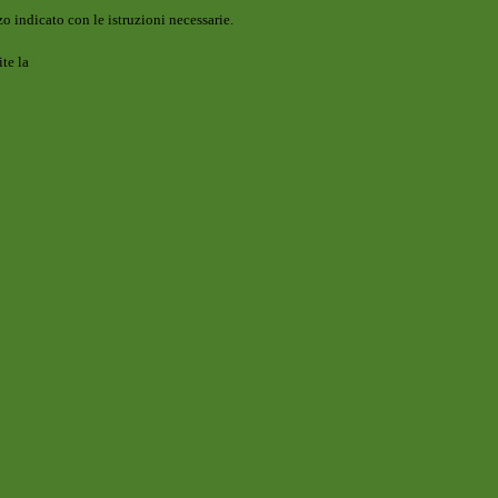
o indicato con le istruzioni necessarie.
ite la
Login Spaggiari