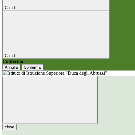
Chiudi
Chiudi
Conferma
Annulla
Conferma
close