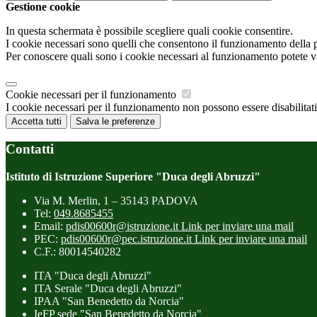
Gestione cookie
In questa schermata è possibile scegliere quali cookie consentire.
I cookie necessari sono quelli che consentono il funzionamento della pi
Per conoscere quali sono i cookie necessari al funzionamento potete v
Cookie necessari per il funzionamento
I cookie necessari per il funzionamento non possono essere disabilitati.
Accetta tutti
Salva le preferenze
Contatti
Istituto di Istruzione Superiore "Duca degli Abruzzi"
Via M. Merlin, 1 – 35143 PADOVA
Tel:
049.8685455
Email:
pdis00600r@istruzione.it
Link per inviare una mail
PEC:
pdis00600r@pec.istruzione.it
Link per inviare una mail
C.F.: 80014540282
ITA "Duca degli Abruzzi"
ITA Serale "Duca degli Abruzzi"
IPAA "San Benedetto da Norcia"
IeFP sede "San Benedetto da Norcia"