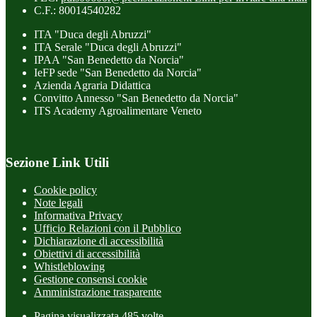
C.F.: 80014540282
ITA "Duca degli Abruzzi"
ITA Serale "Duca degli Abruzzi"
IPAA "San Benedetto da Norcia"
IeFP sede "San Benedetto da Norcia"
Azienda Agraria Didattica
Convitto Annesso "San Benedetto da Norcia"
ITS Academy Agroalimentare Veneto
Sezione Link Utili
Cookie policy
Note legali
Informativa Privacy
Ufficio Relazioni con il Pubblico
Dichiarazione di accessibilità
Obiettivi di accessibilità
Whistleblowing
Gestione consensi cookie
Amministrazione trasparente
Pagina visualizzata
485
volte