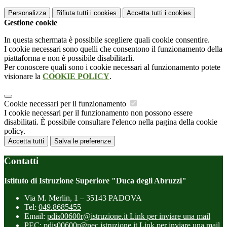
Personalizza
Rifiuta tutti
i cookies
Accetta tutti
i cookies
Gestione cookie
In questa schermata è possibile scegliere quali cookie consentire.
I cookie necessari sono quelli che consentono il funzionamento della
piattaforma e non è possibile disabilitarli.
Per conoscere quali sono i cookie necessari al funzionamento potete
visionare la
COOKIE POLICY
.
Cookie necessari per il funzionamento
I cookie necessari per il funzionamento non possono essere
disabilitati. È possibile consultare l'elenco nella pagina della cookie
policy.
Accetta tutti
Salva le preferenze
Contatti
Istituto di Istruzione Superiore "Duca degli Abruzzi"
Via M. Merlin, 1 – 35143 PADOVA
Tel:
049.8685455
Email:
pdis00600r@istruzione.it
Link per inviare una mail
PEC:
pdis00600r@pec.istruzione.it
Link per inviare una mail