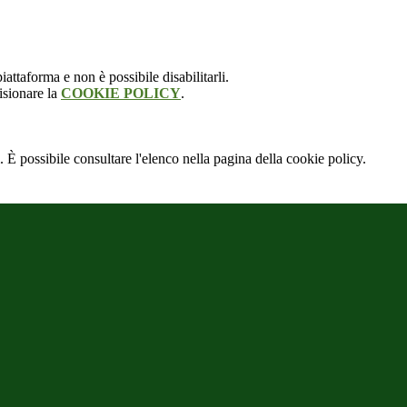
attaforma e non è possibile disabilitarli.
isionare la
COOKIE POLICY
.
 È possibile consultare l'elenco nella pagina della cookie policy.