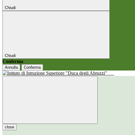
Chiudi
Chiudi
Conferma
Annulla
Conferma
close