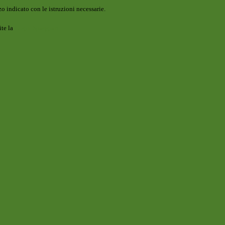
o indicato con le istruzioni necessarie.
ite la
Login Spaggiari