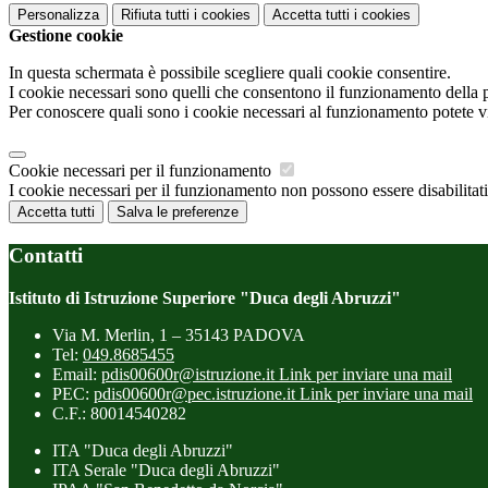
Personalizza
Rifiuta tutti
i cookies
Accetta tutti
i cookies
Gestione cookie
In questa schermata è possibile scegliere quali cookie consentire.
I cookie necessari sono quelli che consentono il funzionamento della pi
Per conoscere quali sono i cookie necessari al funzionamento potete v
Cookie necessari per il funzionamento
I cookie necessari per il funzionamento non possono essere disabilitati.
Accetta tutti
Salva le preferenze
Contatti
Istituto di Istruzione Superiore "Duca degli Abruzzi"
Via M. Merlin, 1 – 35143 PADOVA
Tel:
049.8685455
Email:
pdis00600r@istruzione.it
Link per inviare una mail
PEC:
pdis00600r@pec.istruzione.it
Link per inviare una mail
C.F.: 80014540282
ITA "Duca degli Abruzzi"
ITA Serale "Duca degli Abruzzi"