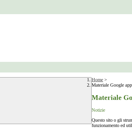
Home
>
Materiale Google app
Materiale Go
Notizie
Questo sito o gli stru
funzionamento ed utili 