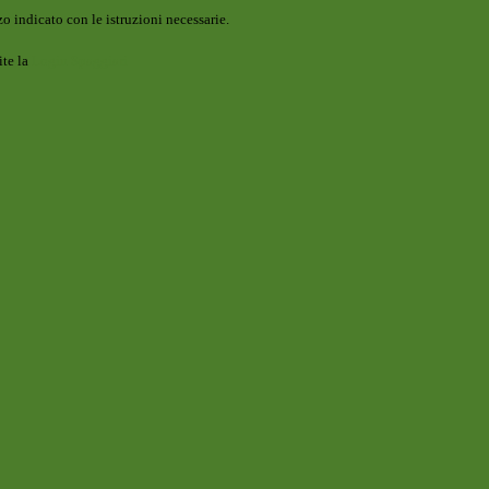
o indicato con le istruzioni necessarie.
ite la
Login Spaggiari