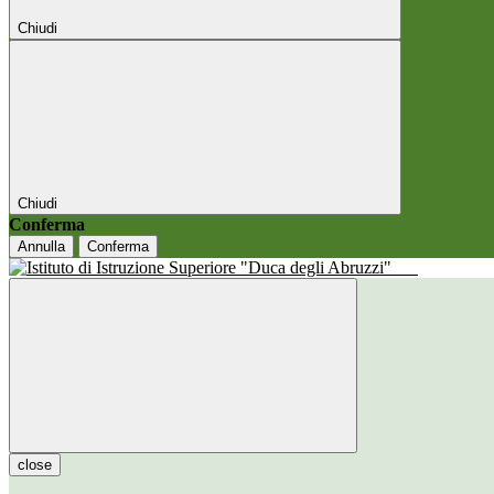
Chiudi
Chiudi
Conferma
Annulla
Conferma
close