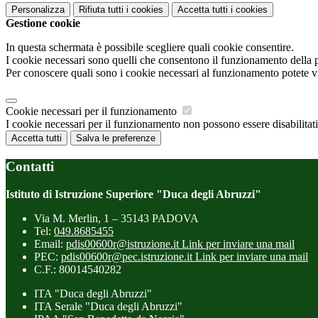
Personalizza
Rifiuta tutti
i cookies
Accetta tutti
i cookies
Gestione cookie
In questa schermata è possibile scegliere quali cookie consentire.
I cookie necessari sono quelli che consentono il funzionamento della pi
Per conoscere quali sono i cookie necessari al funzionamento potete v
Cookie necessari per il funzionamento
I cookie necessari per il funzionamento non possono essere disabilitati.
Accetta tutti
Salva le preferenze
Contatti
Istituto di Istruzione Superiore "Duca degli Abruzzi"
Via M. Merlin, 1 – 35143 PADOVA
Tel:
049.8685455
Email:
pdis00600r@istruzione.it
Link per inviare una mail
PEC:
pdis00600r@pec.istruzione.it
Link per inviare una mail
C.F.: 80014540282
ITA "Duca degli Abruzzi"
ITA Serale "Duca degli Abruzzi"