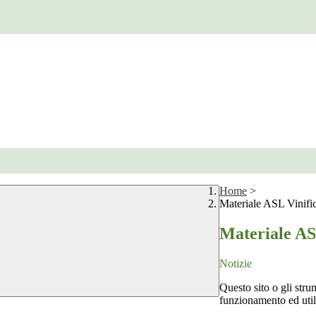
Home
>
Materiale ASL Vinifi
Materiale AS
Notizie
Questo sito o gli stru
funzionamento ed utili 