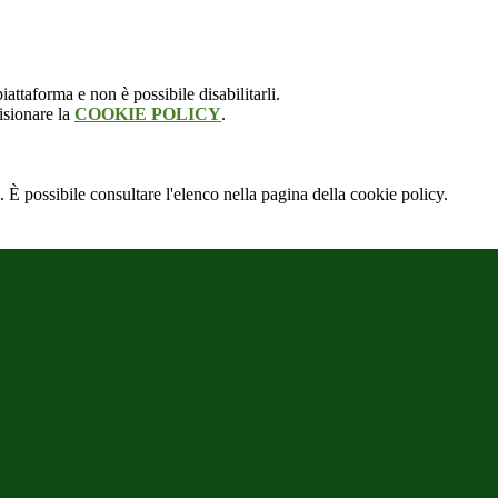
attaforma e non è possibile disabilitarli.
isionare la
COOKIE POLICY
.
 È possibile consultare l'elenco nella pagina della cookie policy.