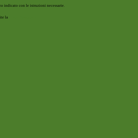
o indicato con le istruzioni necessarie.
ite la
Login Spaggiari