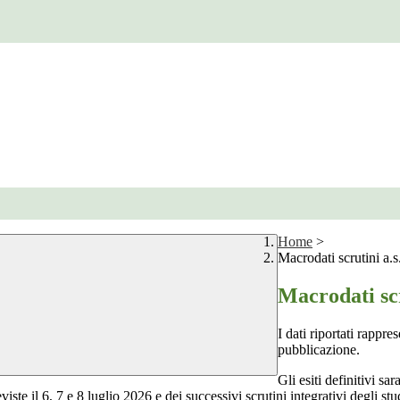
Home
>
Macrodati scrutini a.s
Macrodati scr
I dati riportati rappre
pubblicazione.
Gli esiti definitivi sa
viste il 6, 7 e 8 luglio 2026 e dei successivi scrutini integrativi degli s