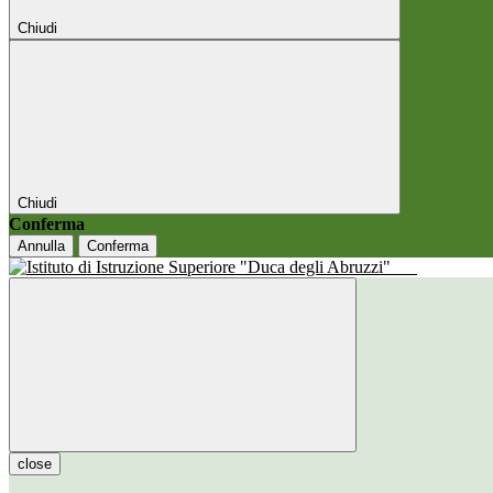
Chiudi
Chiudi
Conferma
Annulla
Conferma
close