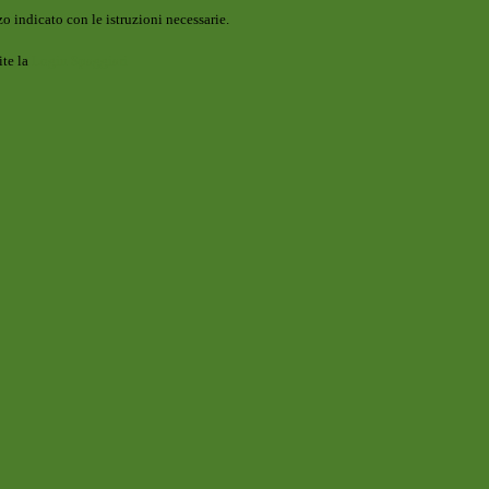
o indicato con le istruzioni necessarie.
ite la
Login Spaggiari