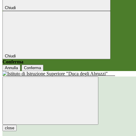
Chiudi
Chiudi
Conferma
Annulla
Conferma
close