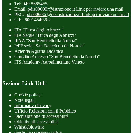
Tel:
049.8685455
Email:
pdis00600r@istruzione.it
Link per inviare una mail
PEC:
pdis00600r@pec.istruzione.it
Link per inviare una mail
C.F.: 80014540282
ITA "Duca degli Abruzzi"
ITA Serale "Duca degli Abruzzi"
IPAA "San Benedetto da Norcia"
IeFP sede "San Benedetto da Norcia"
Azienda Agraria Didattica
Convitto Annesso "San Benedetto da Norcia"
ITS Academy Agroalimentare Veneto
Sezione Link Utili
Cookie policy
Note legali
Informativa Privacy
Ufficio Relazioni con il Pubblico
Dichiarazione di accessibilità
Obiettivi di accessibilità
Whistleblowing
Gestione consensi cookie