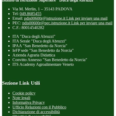
Istituto di Istruzione Superiore "Duca degli Abruzzi"
Via M. Merlin, 1 – 35143 PADOVA
Tel:
049.8685455
Email:
pdis00600r@istruzione.it
Link per inviare una mail
PEC:
pdis00600r@pec.istruzione.it
Link per inviare una mail
C.F.: 80014540282
ITA "Duca degli Abruzzi"
ITA Serale "Duca degli Abruzzi"
IPAA "San Benedetto da Norcia"
IeFP sede "San Benedetto da Norcia"
Azienda Agraria Didattica
Convitto Annesso "San Benedetto da Norcia"
ITS Academy Agroalimentare Veneto
Sezione Link Utili
Cookie policy
Note legali
Informativa Privacy
Ufficio Relazioni con il Pubblico
Dichiarazione di accessibilità