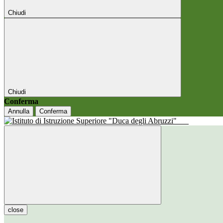
Chiudi
Chiudi
Conferma
Annulla
Conferma
close