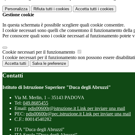
Personalizza
Rifiuta tutti
i cookies
Accetta tutti
i cookies
Gestione cookie
In questa schermata è possibile scegliere quali cookie consentire.
I cookie necessari sono quelli che consentono il funzionamento della pi
Per conoscere quali sono i cookie necessari al funzionamento potete v
Cookie necessari per il funzionamento
I cookie necessari per il funzionamento non possono essere disabilitati.
Accetta tutti
Salva le preferenze
Contatti
Istituto di Istruzione Superiore "Duca degli Abruzzi"
Via M. Merlin, 1 – 35143 PADOVA
Tel:
049.8685455
Email:
pdis00600r@istruzione.it
Link per inviare una mail
PEC:
pdis00600r@pec.istruzione.it
Link per inviare una mail
C.F.: 80014540282
ITA "Duca degli Abruzzi"
ITA Serale "Duca degli Abruzzi"