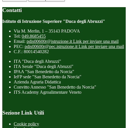
Contatti
Istituto di Istruzione Superiore "Duca degli Abruzzi"
Via M. Merlin, 1 – 35143 PADOVA
Tel:
049.8685455
Email:
pdis00600r@istruzione.it
Link per inviare una mail
PEC:
pdis00600r@pec.istruzione.it
Link per inviare una mail
C.F.: 80014540282
ITA "Duca degli Abruzzi"
ITA Serale "Duca degli Abruzzi"
IPAA "San Benedetto da Norcia"
IeFP sede "San Benedetto da Norcia"
Azienda Agraria Didattica
Convitto Annesso "San Benedetto da Norcia"
ITS Academy Agroalimentare Veneto
Sezione Link Utili
Cookie policy