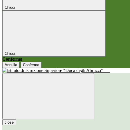
Chiudi
Chiudi
Conferma
Annulla
Conferma
close