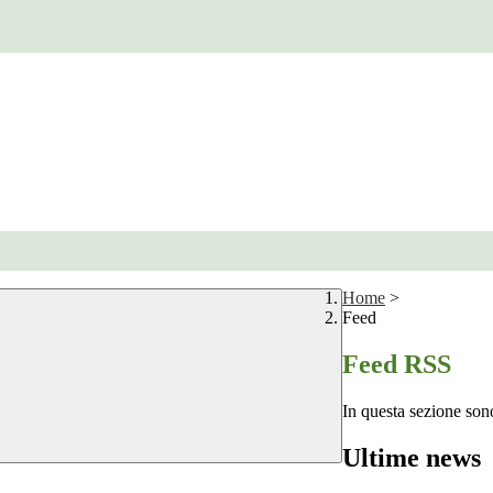
Home
>
Feed
Feed RSS
In questa sezione sono
Ultime news