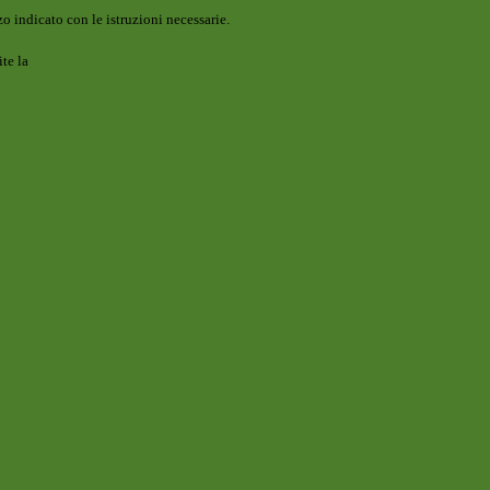
o indicato con le istruzioni necessarie.
ite la
Login Spaggiari