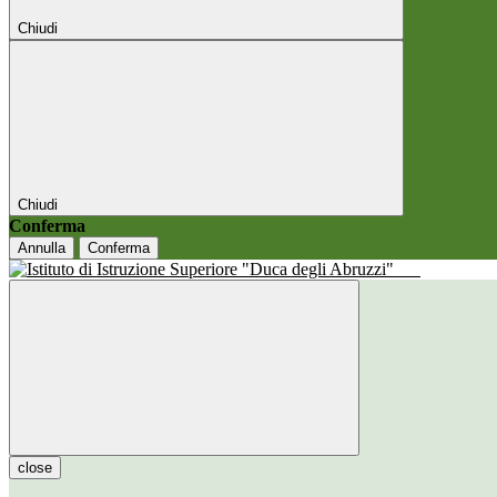
Chiudi
Chiudi
Conferma
Annulla
Conferma
close