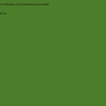
o indicato con le istruzioni necessarie.
ite la
Login Spaggiari